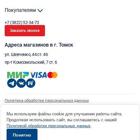
Покупателям
+7 (3822) 52-34-73
Заказать звонок
Адреса магазинов в г. Томск
ул. Шевченко, 44 ст. 46
пр-т Комсомольский, 7 ст. 6
Политика обработки персональных данных
Согласие на обработку персональных данных
Согласие на получение рассылки
Мы используем файлы cookie для улучшения работы сайта.
Продолжая использовать сайт, вы соглашаетесь с нашей
© 1996 - 2026 инструмент парк «Мастер Плюс» Россия, г. Томск, ул. Шевченко, 44 ст. 46, (3822) 52-34-
Политикой обработки персональных данных
.
73 okp@masterplus.tomsk.ru ИП Брусницын Д.Н. ИНН 701700002741
Разработано в Sibcode.team
Понятно