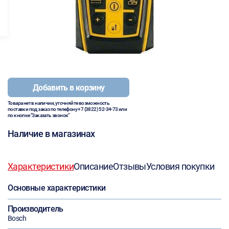
Добавить в корзину
Товара нет в наличии, уточняйте возможность
поставки под заказ по телефону
+7 (3822) 52-34-73
или
по кнопке "Заказать звонок"
Наличие в магазинах
Характеристики
Описание
Отзывы
Условия покупки
Основные характеристики
Производитель
Bosch