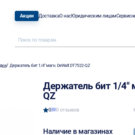
Акции
Доставка
О нас
Юридическим лицам
Сервисн
/
адки
Держатель бит 1/4" магн. DeWalt DT7522-QZ
Держатель бит 1/4" 
QZ
0
0 отзывов
Наличие в магазинах