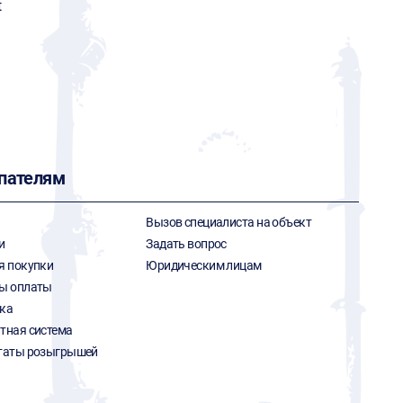
t
пателям
Вызов специалиста на объект
и
Задать вопрос
я покупки
Юридическим лицам
ы оплаты
ка
тная система
таты розыгрышей