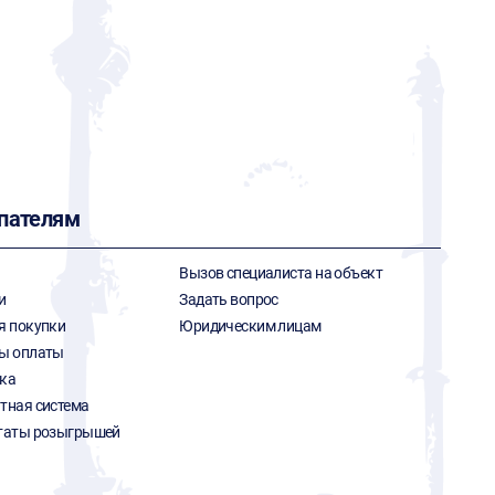
пателям
Вызов специалиста на объект
и
Задать вопрос
я покупки
Юридическим лицам
ы оплаты
ка
тная система
таты розыгрышей