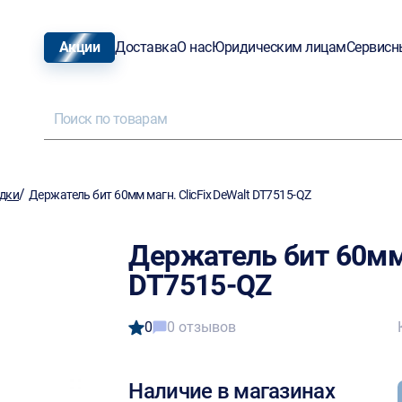
Акции
Доставка
О нас
Юридическим лицам
Сервисн
/
адки
Держатель бит 60мм магн. ClicFix DeWalt DT7515-QZ
Держатель бит 60мм 
DT7515-QZ
0
0 отзывов
Наличие в магазинах