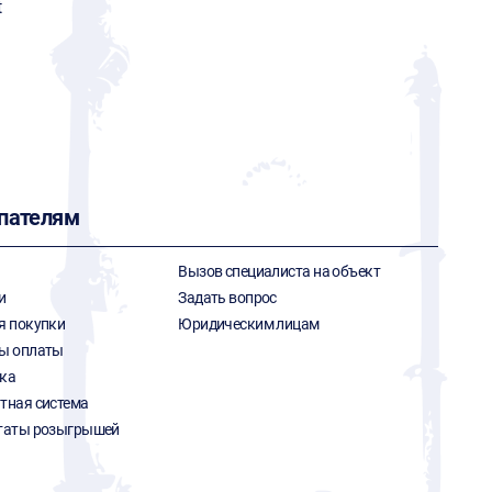
t
пателям
Вызов специалиста на объект
и
Задать вопрос
я покупки
Юридическим лицам
ы оплаты
ка
тная система
таты розыгрышей