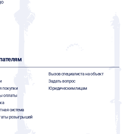
go
пателям
Вызов специалиста на объект
и
Задать вопрос
я покупки
Юридическим лицам
ы оплаты
ка
тная система
таты розыгрышей