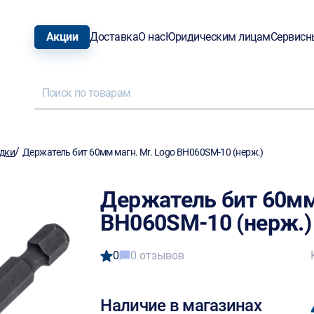
Акции
Доставка
О нас
Юридическим лицам
Сервисн
/
адки
Держатель бит 60мм магн. Mr. Logo BH060SM-10 (нерж.)
Держатель бит 60мм 
BH060SM-10 (нерж.)
0
0 отзывов
Наличие в магазинах