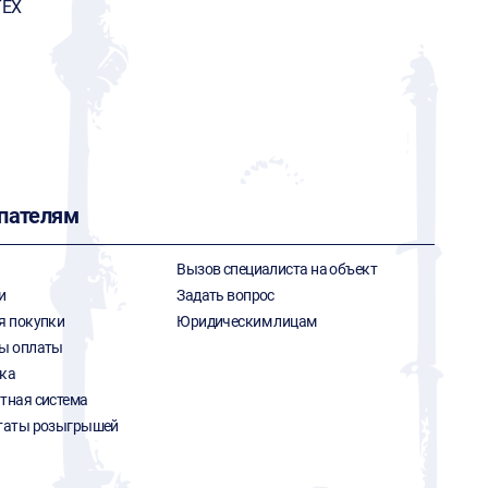
ТЕХ
пателям
Вызов специалиста на объект
и
Задать вопрос
я покупки
Юридическим лицам
ы оплаты
ка
тная система
таты розыгрышей