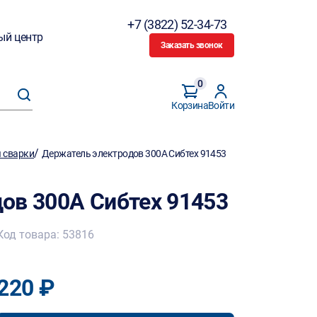
+7 (3822) 52-34-73
ый центр
Заказать звонок
0
Корзина
Войти
/
 сварки
Держатель электродов 300А Сибтех 91453
ов 300А Сибтех 91453
Код товара: 53816
220 ₽