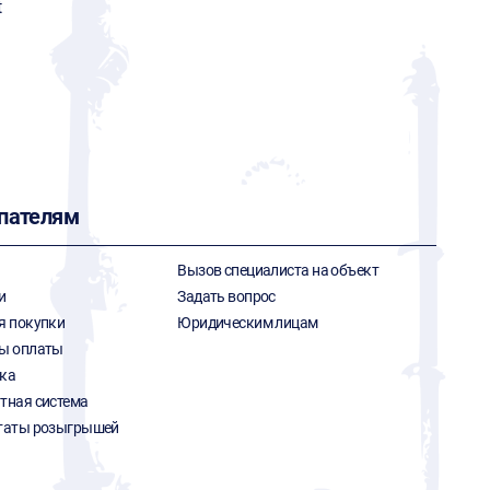
t
пателям
Вызов специалиста на объект
и
Задать вопрос
я покупки
Юридическим лицам
ы оплаты
ка
тная система
таты розыгрышей