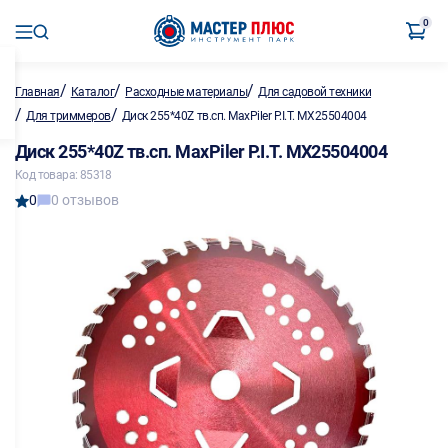
0
/
/
/
Главная
Каталог
Расходные материалы
Для садовой техники
/
/
Для триммеров
Диск 255*40Z тв.сп. MaxPiler P.I.T. MX25504004
Диск 255*40Z тв.сп. MaxPiler P.I.T. MX25504004
Код товара: 85318
0
0 отзывов