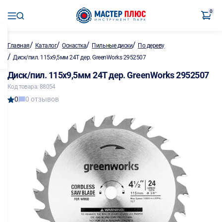
0
/
/
/
/
Главная
Каталог
Оснастка
Пильные диски
По дереву
/
Диск/пил. 115х9,5мм 24Т дер. GreenWorks 2952507
Диск/пил. 115х9,5мм 24Т дер. GreenWorks 2952507
Код товара: 88054
0
0 отзывов