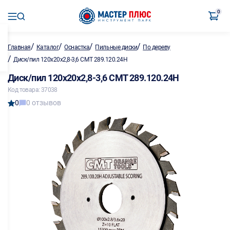
0
/
/
/
/
Главная
Каталог
Оснастка
Пильные диски
По дереву
/
Диск/пил 120х20х2,8-3,6 CMT 289.120.24H
Диск/пил 120х20х2,8-3,6 CMT 289.120.24H
Код товара: 37038
0
0 отзывов