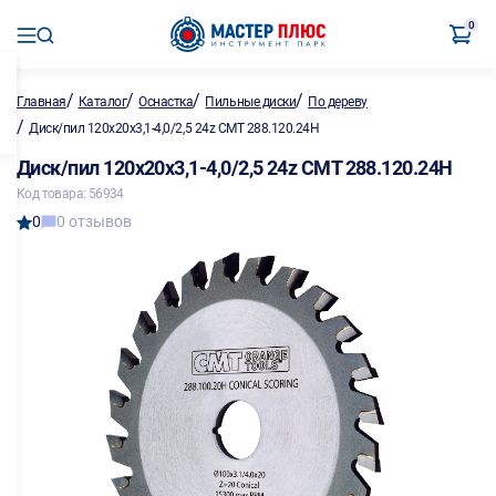
0
/
/
/
/
Главная
Каталог
Оснастка
Пильные диски
По дереву
/
Диск/пил 120х20х3,1-4,0/2,5 24z CMT 288.120.24Н
Диск/пил 120х20х3,1-4,0/2,5 24z CMT 288.120.24Н
Код товара: 56934
0
0 отзывов