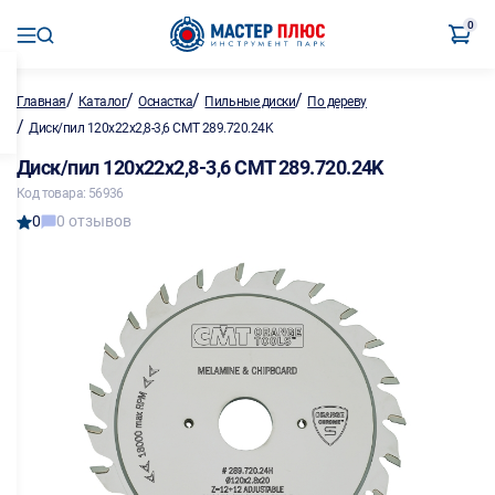
0
/
/
/
/
Главная
Каталог
Оснастка
Пильные диски
По дереву
/
Диск/пил 120х22х2,8-3,6 CMT 289.720.24K
Диск/пил 120х22х2,8-3,6 CMT 289.720.24K
Код товара: 56936
0
0 отзывов