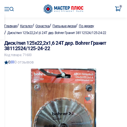
0
/
/
/
/
Главная
Каталог
Оснастка
Пильные диски
По дереву
/
Диск/пил 125х22,2х1,6 24Т дер. Bohrer Гранит 38112524/125-24-22
Диск/пил 125х22,2х1,6 24Т дер. Bohrer Гранит
38112524/125-24-22
Код товара: 71600
0
0 отзывов