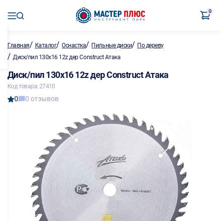
0
/
/
/
/
Главная
Каталог
Оснастка
Пильные диски
По дереву
/
Диск/пил 130х16 12z дер Construct Атака
Диск/пил 130х16 12z дер Construct Атака
Код товара: 27410
0
0 отзывов