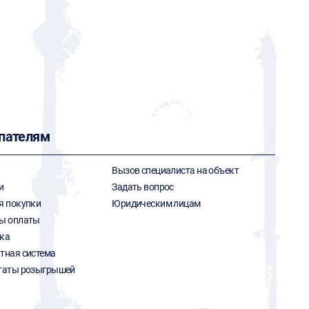
пателям
Вызов специалиста на объект
и
Задать вопрос
я покупки
Юридическим лицам
ы оплаты
ка
тная система
таты розыгрышей