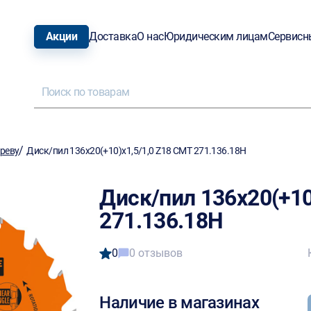
Акции
Доставка
О нас
Юридическим лицам
Сервисн
/
ереву
Диск/пил 136х20(+10)х1,5/1,0 Z18 CMT 271.136.18H
Диск/пил 136х20(+10
271.136.18H
0
0 отзывов
Наличие в магазинах