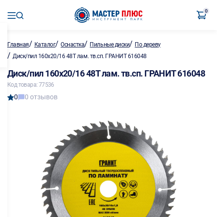
0
/
/
/
/
Главная
Каталог
Оснастка
Пильные диски
По дереву
/
Диск/пил 160х20/16 48Т лам. тв.сп. ГРАНИТ 616048
Диск/пил 160х20/16 48Т лам. тв.сп. ГРАНИТ 616048
Код товара: 77536
0
0 отзывов