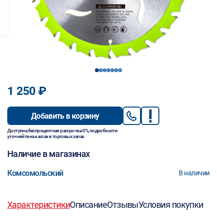
1
2
3
4
5
6
7
1 250 ₽
Добавить в корзину
Доступна беспроцентная рассрочка 0%, подробности
уточняйте на кассах в торговых залах.
Наличие в магазинах
Комсомольский
В наличии
Характеристики
Описание
Отзывы
Условия покупки