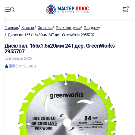
0
/
/
/
/
Главная
Каталог
Оснастка
Пильные диски
По дереву
/
Диск/пил. 165х1.6х20мм 24Т дер. GreenWorks 2955707
Диск/пил. 165х1.6х20мм 24Т дер. GreenWorks
2955707
Код товара: 2435
0
0 отзывов