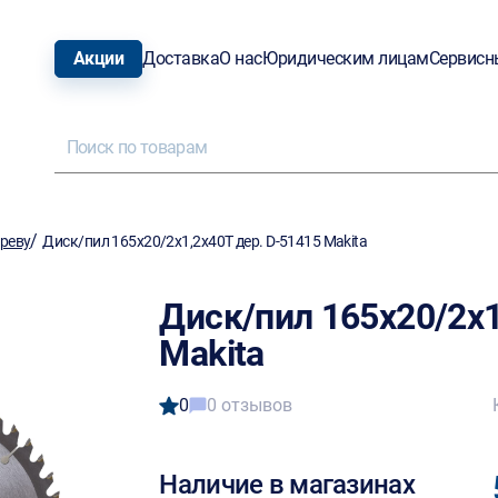
Акции
Доставка
О нас
Юридическим лицам
Сервисн
/
ереву
Диск/пил 165х20/2х1,2х40Т дер. D-51415 Makita
Диск/пил 165х20/2х1
Makita
0
0 отзывов
Наличие в магазинах