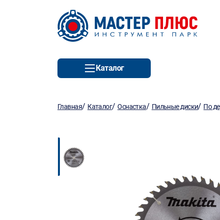
Каталог
/
/
/
/
Главная
Каталог
Оснастка
Пильные диски
По д