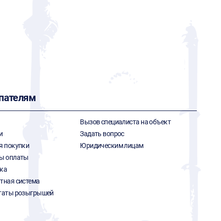
пателям
Вызов специалиста на объект
и
Задать вопрос
я покупки
Юридическим лицам
ы оплаты
ка
тная система
таты розыгрышей