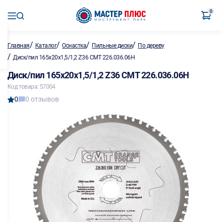
0
/
/
/
/
Главная
Каталог
Оснастка
Пильные диски
По дереву
/
Диск/пил 165х20х1,5/1,2 Z36 CMT 226.036.06H
Диск/пил 165х20х1,5/1,2 Z36 CMT 226.036.06H
Код товара: 57004
0
0 отзывов