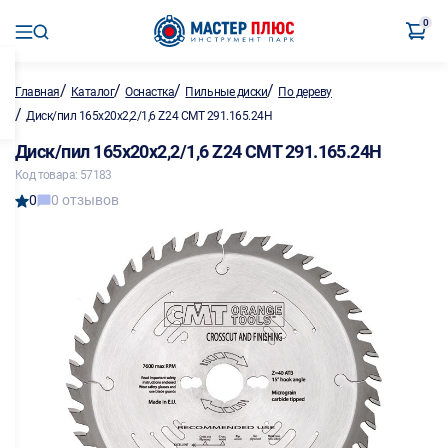
0
/
/
/
/
Главная
Каталог
Оснастка
Пильные диски
По дереву
/
Диск/пил 165х20х2,2/1,6 Z24 CMT 291.165.24Н
Диск/пил 165х20х2,2/1,6 Z24 CMT 291.165.24Н
Код товара: 57183
0
0 отзывов