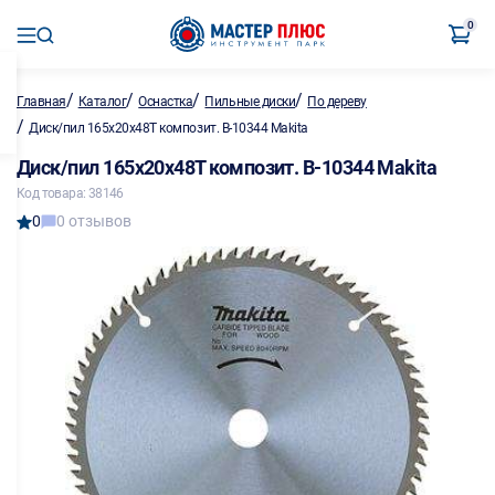
0
/
/
/
/
Главная
Каталог
Оснастка
Пильные диски
По дереву
/
Диск/пил 165х20х48Т композит. В-10344 Makita
Диск/пил 165х20х48Т композит. В-10344 Makita
Код товара: 38146
0
0 отзывов