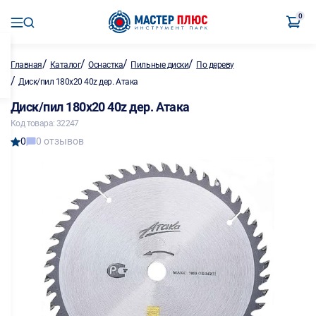
0
/
/
/
/
Главная
Каталог
Оснастка
Пильные диски
По дереву
/
Диск/пил 180х20 40z дер. Атака
Диск/пил 180х20 40z дер. Атака
Код товара: 32247
0
0 отзывов