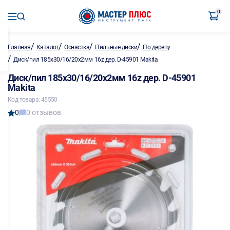
0
/
/
/
/
Главная
Каталог
Оснастка
Пильные диски
По дереву
/
Диск/пил 185х30/16/20х2мм 16z дер. D-45901 Makita
Диск/пил 185х30/16/20х2мм 16z дер. D-45901
Makita
Код товара: 45550
0
0 отзывов