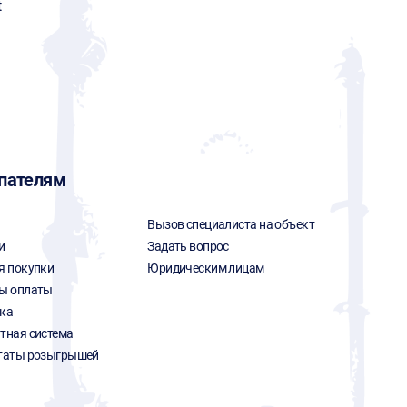
t
пателям
Вызов специалиста на объект
и
Задать вопрос
я покупки
Юридическим лицам
ы оплаты
ка
тная система
таты розыгрышей