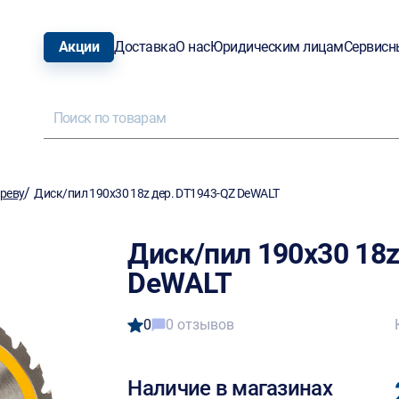
Акции
Доставка
О нас
Юридическим лицам
Сервисн
/
ереву
Диск/пил 190х30 18z дер. DT1943-QZ DeWALT
Диск/пил 190х30 18z
DeWALT
0
0 отзывов
Наличие в магазинах