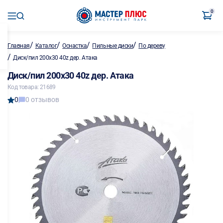
0
/
/
/
/
Главная
Каталог
Оснастка
Пильные диски
По дереву
/
Диск/пил 200х30 40z дер. Атака
Диск/пил 200х30 40z дер. Атака
Код товара: 21689
0
0 отзывов