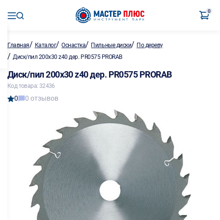
0
/
/
/
/
Главная
Каталог
Оснастка
Пильные диски
По дереву
/
Диск/пил 200х30 z40 дер. PR0575 PRORAB
Диск/пил 200х30 z40 дер. PR0575 PRORAB
Код товара: 32436
0
0 отзывов