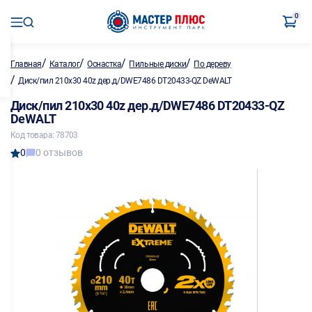
0
/
/
/
/
Главная
Каталог
Оснастка
Пильные диски
По дереву
/
Диск/пил 210х30 40z дер.д/DWE7486 DT20433-QZ DeWALT
Диск/пил 210х30 40z дер.д/DWE7486 DT20433-QZ
DeWALT
Код товара: 78703
0
0 отзывов