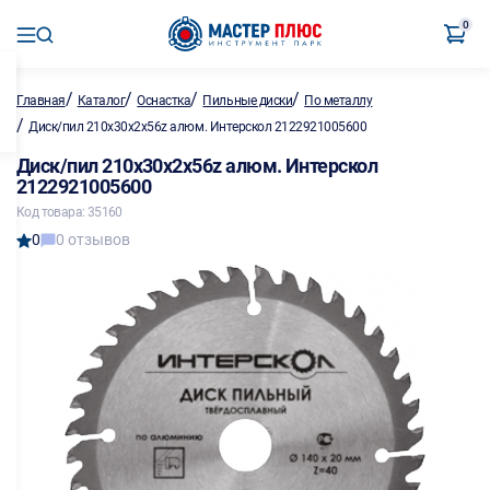
0
/
/
/
/
Главная
Каталог
Оснастка
Пильные диски
По металлу
/
Диск/пил 210х30х2х56z алюм. Интерскол 2122921005600
Диск/пил 210х30х2х56z алюм. Интерскол
2122921005600
Код товара: 35160
0
0 отзывов