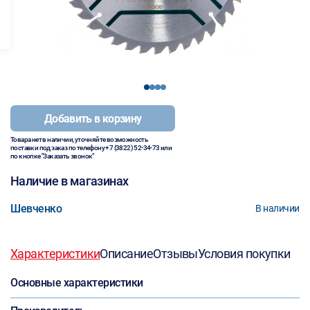
1
2
3
4
Добавить в корзину
Товара нет в наличии, уточняйте возможность
поставки под заказ по телефону
+7 (3822) 52-34-73
или
по кнопке "Заказать звонок"
Наличие в магазинах
Шевченко
В наличии
Характеристики
Описание
Отзывы
Условия покупки
Основные характеристики