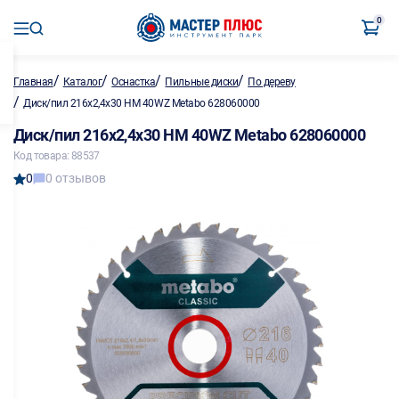
0
/
/
/
/
Главная
Каталог
Оснастка
Пильные диски
По дереву
/
Диск/пил 216х2,4х30 HM 40WZ Metabo 628060000
Диск/пил 216х2,4х30 HM 40WZ Metabo 628060000
Код товара: 88537
0
0 отзывов