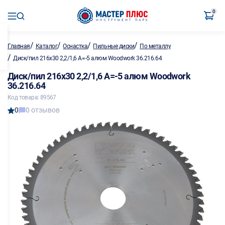
0
/
/
/
/
Главная
Каталог
Оснастка
Пильные диски
По металлу
/
Диск/пил 216х30 2,2/1,6 А=-5 алюм Woodwork 36.216.64
Диск/пил 216х30 2,2/1,6 А=-5 алюм Woodwork
36.216.64
Код товара: 89567
0
0 отзывов