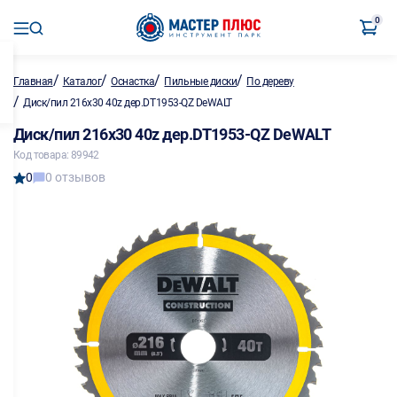
0
/
/
/
/
Главная
Каталог
Оснастка
Пильные диски
По дереву
/
Диск/пил 216х30 40z дер.DT1953-QZ DeWALT
Диск/пил 216х30 40z дер.DT1953-QZ DeWALT
Код товара: 89942
0
0 отзывов