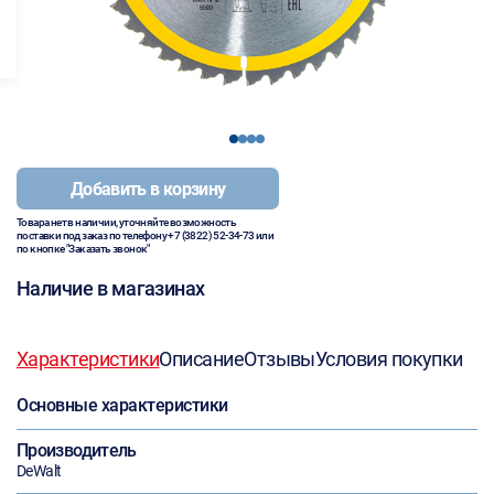
1
2
3
4
Добавить в корзину
Товара нет в наличии, уточняйте возможность
поставки под заказ по телефону
+7 (3822) 52-34-73
или
по кнопке "Заказать звонок"
Наличие в магазинах
Характеристики
Описание
Отзывы
Условия покупки
Основные характеристики
Производитель
DeWalt