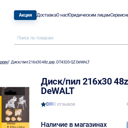
Акции
Доставка
О нас
Юридическим лицам
Сервисн
/
ереву
Диск/пил 216х30 48z дер. DT4320-QZ DeWALT
Диск/пил 216х30 48z
DeWALT
0
0 отзывов
Наличие в магазинах