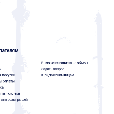
t
пателям
Вызов специалиста на объект
и
Задать вопрос
я покупки
Юридическим лицам
ы оплаты
ка
тная система
таты розыгрышей