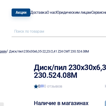
Акции
Доставка
О нас
Юридическим лицам
Сервисн
/
ереву
Диск/пил 230х30х6,35-22,23/2,41 Z24 СМТ 230.524.08М
Диск/пил 230х30х6,3
230.524.08М
0
0 отзывов
Наличие в магазинах