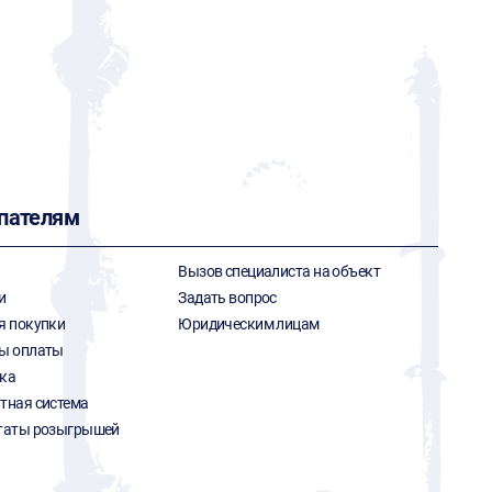
пателям
Вызов специалиста на объект
и
Задать вопрос
я покупки
Юридическим лицам
ы оплаты
ка
тная система
таты розыгрышей