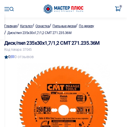
0
/
/
/
/
Главная
Каталог
Оснастка
Пильные диски
По дереву
/
Диск/пил 235х30х1,7/1,2 CMT 271.235.36M
Диск/пил 235х30х1,7/1,2 CMT 271.235.36M
Код товара: 37045
0
0 отзывов