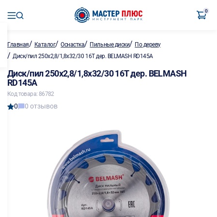
0
/
/
/
/
Главная
Каталог
Оснастка
Пильные диски
По дереву
/
Диск/пил 250х2,8/1,8х32/30 16Т дер. BELMASH RD145A
Диск/пил 250х2,8/1,8х32/30 16Т дер. BELMASH
RD145A
Код товара: 86782
0
0 отзывов