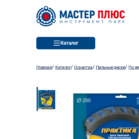
Каталог
/
/
/
/
Главная
Каталог
Оснастка
Пильные диски
По д