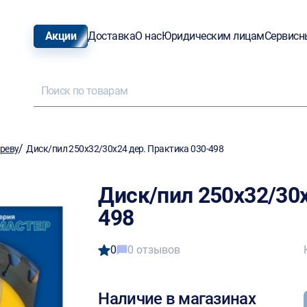
Акции
Доставка
О нас
Юридическим лицам
Сервисн
/
ереву
Диск/пил 250х32/30х24 дер. Практика 030-498
Диск/пил 250х32/30х
498
0
0 отзывов
Наличие в магазинах