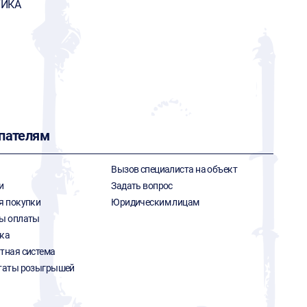
ТИКА
пателям
Вызов специалиста на объект
и
Задать вопрос
я покупки
Юридическим лицам
ы оплаты
ка
тная система
таты розыгрышей