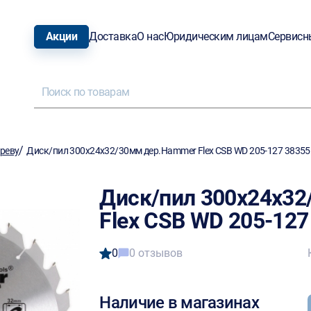
Акции
Доставка
О нас
Юридическим лицам
Сервисн
/
ереву
Диск/пил 300х24х32/30мм дер.Hammer Flex CSB WD 205-127 38355
Диск/пил 300х24х3
Flex CSB WD 205-127
0
0 отзывов
Наличие в магазинах