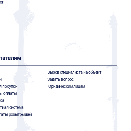
er
пателям
Вызов специалиста на объект
и
Задать вопрос
я покупки
Юридическим лицам
ы оплаты
ка
тная система
таты розыгрышей