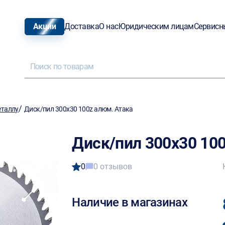
Акции
Доставка
О нас
Юридическим лицам
Сервисн
/
еталлу
Диск/пил 300х30 100z алюм. Атака
Диск/пил 300х30 10
0
0 отзывов
Наличие в магазинах