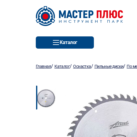
Каталог
/
/
/
/
Главная
Каталог
Оснастка
Пильные диски
По м