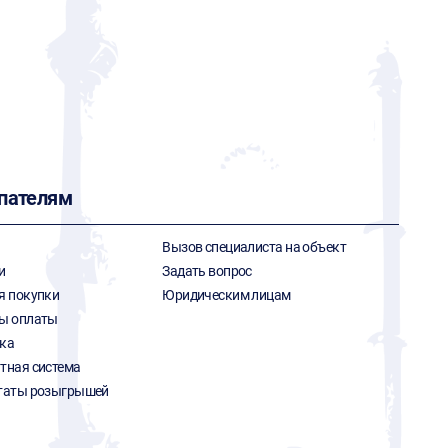
пателям
Вызов специалиста на объект
и
Задать вопрос
я покупки
Юридическим лицам
ы оплаты
ка
тная система
таты розыгрышей