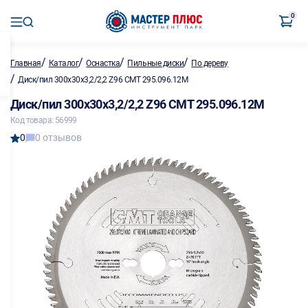
0
/
/
/
/
Главная
Каталог
Оснастка
Пильные диски
По дереву
/
Диск/пил 300х30х3,2/2,2 Z96 CMT 295.096.12M
Диск/пил 300х30х3,2/2,2 Z96 CMT 295.096.12M
Код товара: 56999
0
0 отзывов