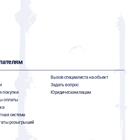
пателям
Вызов специалиста на объект
и
Задать вопрос
я покупки
Юридическим лицам
ы оплаты
ка
тная система
таты розыгрышей