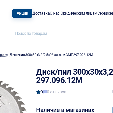
Акции
Доставка
О нас
Юридическим лицам
Сервисн
/
ереву
Диск/пил 300х30х3,2/2,5х96 ал.лам.CMT 297.096.12M
Диск/пил 300х30х3,2
297.096.12M
0
0 отзывов
Наличие в магазинах