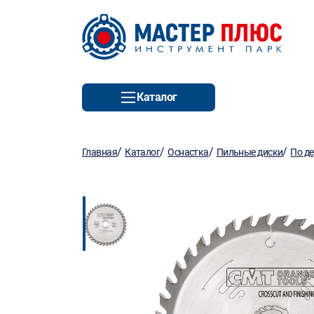
Каталог
/
/
/
/
Главная
Каталог
Оснастка
Пильные диски
По д