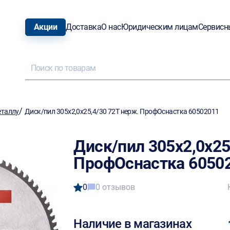
Акции
Доставка
О нас
Юридическим лицам
Сервисн
/
еталлу
Диск/пил 305х2,0х25,4/30 72T нерж. ПрофОснастка 60502011
Диск/пил 305х2,0х25
ПрофОснастка 6050
0
0 отзывов
Наличие в магазинах