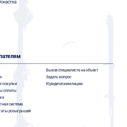
снастка
пателям
Вызов специалиста на объект
и
Задать вопрос
я покупки
Юридическим лицам
ы оплаты
ка
тная система
таты розыгрышей