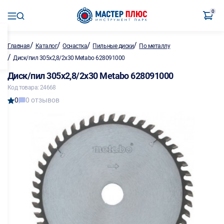
0
/
/
/
/
Главная
Каталог
Оснастка
Пильные диски
По металлу
/
Диск/пил 305х2,8/2х30 Metabo 628091000
Диск/пил 305х2,8/2х30 Metabo 628091000
Код товара: 24668
0
0 отзывов