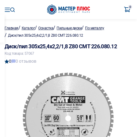
0
/
/
/
/
Главная
Каталог
Оснастка
Пильные диски
По металлу
/
Диск/пил 305х25,4х2,2/1,8 Z80 CMT 226.080.12
Диск/пил 305х25,4х2,2/1,8 Z80 CMT 226.080.12
Код товара: 57067
0
0 отзывов