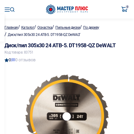
0
/
/
/
/
Главная
Каталог
Оснастка
Пильные диски
По дереву
/
Диск/пил 305х30 24 ATB-5. DT1958-QZ DeWALT
Диск/пил 305х30 24 ATB-5. DT1958-QZ DeWALT
Код товара: 83751
0
0 отзывов