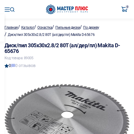
0
/
/
/
/
Главная
Каталог
Оснастка
Пильные диски
По дереву
/
Диск/пил 305х30х2.8/2 80Т (ал/дер/пл) Makita D-65676
Диск/пил 305х30х2.8/2 80Т (ал/дер/пл) Makita D-
65676
Код товара: 89005
0
0 отзывов