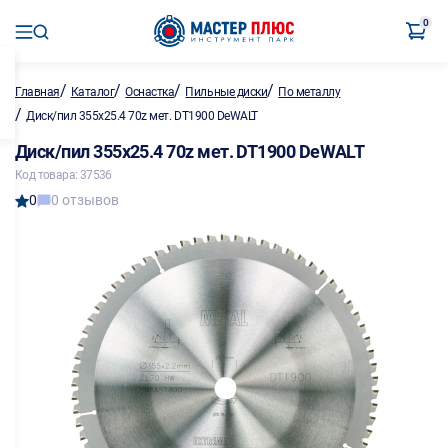
0
/
/
/
/
Главная
Каталог
Оснастка
Пильные диски
По металлу
/
Диск/пил 355х25.4 70z мет. DT1900 DeWALT
Диск/пил 355х25.4 70z мет. DT1900 DeWALT
Код товара: 37536
0
0 отзывов