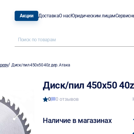
Акции
Доставка
О нас
Юридическим лицам
Сервисн
/
ереву
Диск/пил 450х50 40z дер. Атака
Диск/пил 450х50 40z
0
0 отзывов
Наличие в магазинах