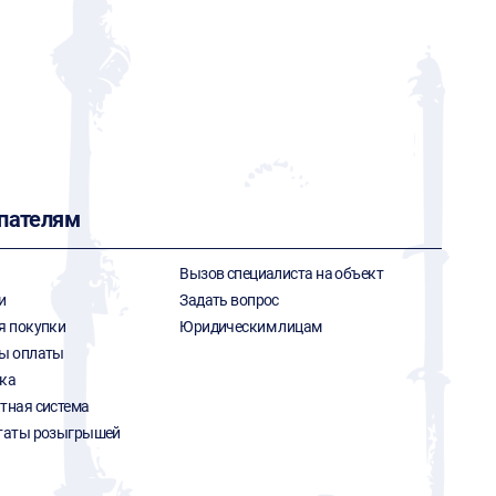
пателям
Вызов специалиста на объект
и
Задать вопрос
я покупки
Юридическим лицам
ы оплаты
ка
тная система
таты розыгрышей