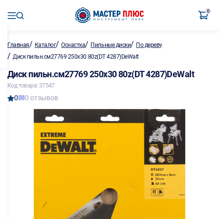
0
/
/
/
/
Главная
Каталог
Оснастка
Пильные диски
По дереву
/
Диск пильн.см27769 250х30 80z(DT 4287)DeWalt
Диск пильн.см27769 250х30 80z(DT 4287)DeWalt
Код товара: 37547
0
0 отзывов