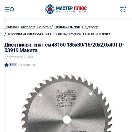
0
/
/
/
/
Главная
Каталог
Оснастка
Пильные диски
По дереву
/
Диск пильн. снят см43160 185х30/16/20х2,0х40Т D-03919 Макита
Диск пильн. снят см43160 185х30/16/20х2,0х40Т D-
03919 Макита
Код товара: 28709
0
0 отзывов