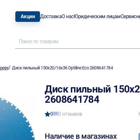
Акции
Доставка
О нас
Юридическим лицам
Сервисн
/
ереву
Диск пильный 150х20/16x36 Optiline Eco 2608641784
Диск пильный 150х20
2608641784
0
0 отзывов
Наличие в магазинах