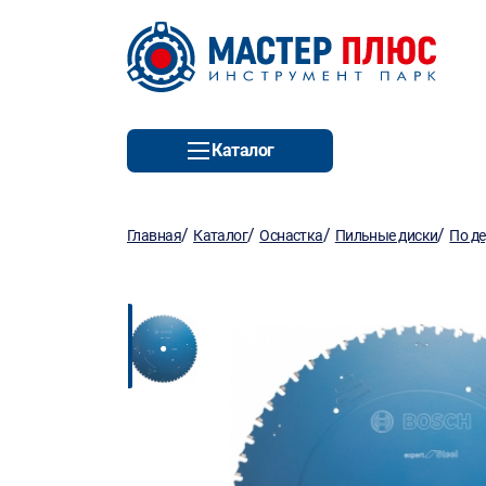
Каталог
/
/
/
/
Главная
Каталог
Оснастка
Пильные диски
По д