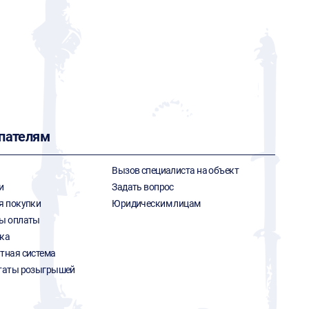
пателям
Вызов специалиста на объект
и
Задать вопрос
я покупки
Юридическим лицам
ы оплаты
ка
тная система
таты розыгрышей